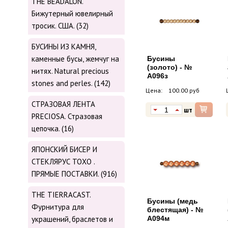
THE BEADALON.
Бижутерный ювелирный
тросик. США. (32)
БУСИНЫ ИЗ КАМНЯ,
каменные бусы, жемчуг на
Бусины
(золото) - №
нитях. Natural precious
А096з
stones and perles. (142)
Цена:
100.00 руб
СТРАЗОВАЯ ЛЕНТА
шт
PRECIOSA. Стразовая
цепочка. (16)
ЯПОНСКИЙ БИСЕР И
СТЕКЛЯРУС TOХО .
ПРЯМЫЕ ПОСТАВКИ. (916)
THE TIERRACAST.
Бусины (медь
Фурнитура для
блестящая) - №
украшений, браслетов и
А094м