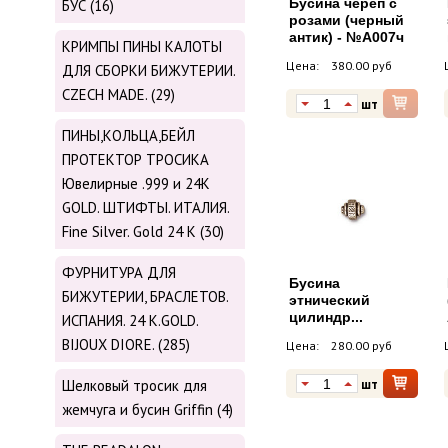
Бусина череп с
БУС (16)
розами (черный
антик) - №А007ч
КРИМПЫ ПИНЫ КАЛОТЫ
Цена:
380.00 руб
ДЛЯ СБОРКИ БИЖУТЕРИИ.
CZECH MADE. (29)
шт
ПИНЫ,КОЛЬЦА,БЕЙЛ
ПРОТЕКТОР ТРОСИКА
Ювелирные .999 и 24К
GOLD. ШТИФТЫ. ИТАЛИЯ.
Fine Silver. Gold 24 K (30)
ФУРНИТУРА ДЛЯ
Бусина
БИЖУТЕРИИ, БРАСЛЕТОВ.
этнический
цилиндр...
ИСПАНИЯ. 24 K.GOLD.
BIJOUX DIORE. (285)
Цена:
280.00 руб
шт
Шелковый тросик для
жемчуга и бусин Griffin (4)