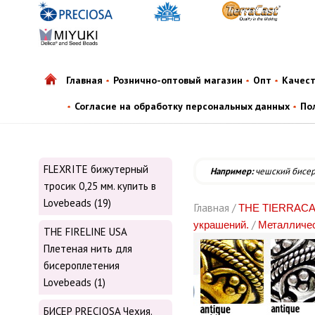
Главная
Рознично-оптовый магазин
Опт
Качес
Согласие на обработку персональных данных
По
FLEXRITE бижутерный
Например:
чешский бисе
тросик 0,25 мм. купить в
Lovebeads (19)
Главная /
THE TIERRACAS
/
украшений.
Металличес
THE FIRELINE USA
Плетеная нить для
бисероплетения
Lovebeads (1)
БИСЕР PRECIOSA Чехия.