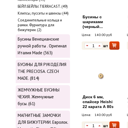
БЕЙЛ.БЕЙЛЫ.TIERRACAST. (49)
Клипсы, пуссеты и швензы (44)
Бусины с
Соединительные кольца и
шариками
рамки. Фурнитура для
(черный...
бижутерии. (2)
Цена:
140.00 руб
Бусины Венецианские
ручной работы . Оригинал
шт
Италия Made (363)
БУСИНЫ ДЛЯ РУКОДЕЛИЯ
THE PRECIOSA. CZECH
MADE. (814)
ЖЕМЧУЖНЫЕ БУСИНЫ
ЧЕХИЯ. Жемчужные
Диск 6 мм,
cпайсер Heishi
бусы. (61)
22 карата А 80з
МАГНИТНЫЕ ЗАМОЧКИ
Цена:
140.00 руб
ДЛЯ БИЖУТЕРИИ. Евролок.
шт