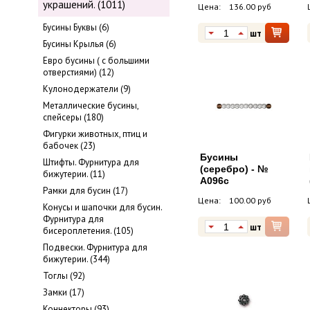
украшений. (1011)
Цена:
136.00 руб
Бусины Буквы (6)
шт
Бусины Крылья (6)
Евро бусины ( с большими
отверстиями) (12)
Кулонодержатели (9)
Металлические бусины,
cпейсеры (180)
Фигурки животных, птиц и
бабочек (23)
Бусины
Штифты. Фурнитура для
(серебро) - №
бижутерии. (11)
A096c
Рамки для бусин (17)
Цена:
100.00 руб
Конусы и шапочки для бусин.
Фурнитура для
шт
бисероплетения. (105)
Подвески. Фурнитура для
бижутерии. (344)
Тоглы (92)
Замки (17)
Коннекторы (93)