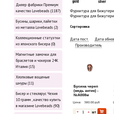
Дилер фабрики Премиум
Фурнитура для бижутерии
качество Lovebeads (1187)
Фурнитура для бижутер
Бусины, шарики, пайетки
Сортировка
из металла Lovebeads (2)
Коллекционные статуэтки
Дата пост.
Дата обнов
из японского бисера (0)
Производитель
Магнитные замочки для
браслетов и чокеров 24К
Италия (15)
Хлопковые вощеные
шнуры (11)
Бусина череп
(медь антик) -
Бисер и стеклярус Чехия
№А008м
10 грамм , качество купить
Цена:
380.00 руб
в магазине Lovebeads (90)
шт