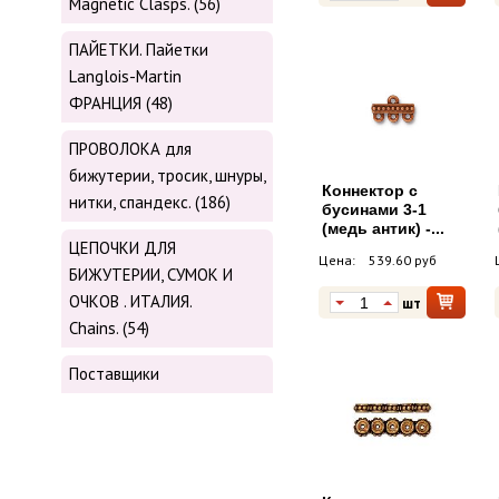
Magnetic Сlasps. (56)
ПАЙЕТКИ. Пайетки
Langlois-Martin
ФРАНЦИЯ (48)
ПРОВОЛОКА для
бижутерии, тросик, шнуры,
Коннектор с
нитки, cпандекс. (186)
бусинами 3-1
(медь антик) -...
ЦЕПОЧКИ ДЛЯ
Цена:
539.60 руб
БИЖУТЕРИИ, СУМОК И
ОЧКОВ . ИТАЛИЯ.
шт
Chains. (54)
Поставщики