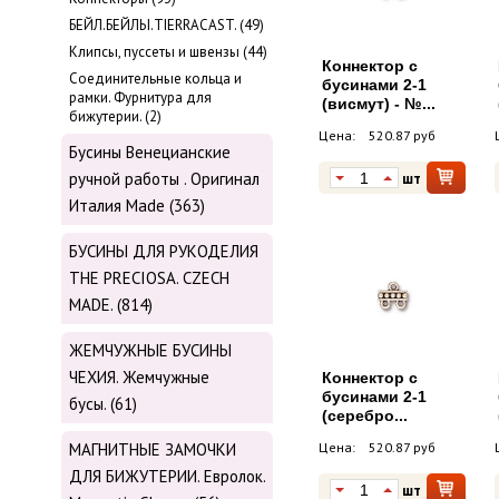
БЕЙЛ.БЕЙЛЫ.TIERRACAST. (49)
Клипсы, пуссеты и швензы (44)
Коннектор с
Соединительные кольца и
бусинами 2-1
рамки. Фурнитура для
(висмут) - №...
бижутерии. (2)
Цена:
520.87 руб
Бусины Венецианские
ручной работы . Оригинал
шт
Италия Made (363)
БУСИНЫ ДЛЯ РУКОДЕЛИЯ
THE PRECIOSA. CZECH
MADE. (814)
ЖЕМЧУЖНЫЕ БУСИНЫ
ЧЕХИЯ. Жемчужные
Коннектор с
бусинами 2-1
бусы. (61)
(серебро...
МАГНИТНЫЕ ЗАМОЧКИ
Цена:
520.87 руб
ДЛЯ БИЖУТЕРИИ. Евролок.
шт