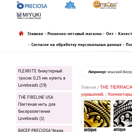
Главная
Рознично-оптовый магазин
Опт
Качес
Согласие на обработку персональных данных
По
FLEXRITE бижутерный
Например:
чешский бисе
тросик 0,25 мм. купить в
Lovebeads (19)
Главная /
THE TIERRACAS
/
украшений.
Коннектор
THE FIRELINE USA
Плетеная нить для
бисероплетения
Lovebeads (1)
БИСЕР PRECIOSA Чехия.