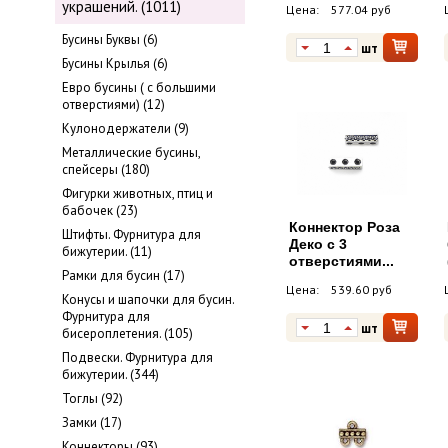
украшений. (1011)
Цена:
577.04 руб
Бусины Буквы (6)
шт
Бусины Крылья (6)
Евро бусины ( с большими
отверстиями) (12)
Кулонодержатели (9)
Металлические бусины,
cпейсеры (180)
Фигурки животных, птиц и
бабочек (23)
Коннектор Роза
Штифты. Фурнитура для
Деко с 3
бижутерии. (11)
отверстиями...
Рамки для бусин (17)
Цена:
539.60 руб
Конусы и шапочки для бусин.
Фурнитура для
шт
бисероплетения. (105)
Подвески. Фурнитура для
бижутерии. (344)
Тоглы (92)
Замки (17)
Коннекторы (93)