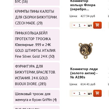
Коннектор
БУС (16)
кольцо Флора
(серебро...
КРИМПЫ ПИНЫ КАЛОТЫ
Цена:
427.34 руб
ДЛЯ СБОРКИ БИЖУТЕРИИ.
CZECH MADE. (29)
шт
ПИНЫ,КОЛЬЦА,БЕЙЛ
ПРОТЕКТОР ТРОСИКА
Ювелирные .999 и 24К
GOLD. ШТИФТЫ. ИТАЛИЯ.
Fine Silver. Gold 24 K (30)
ФУРНИТУРА ДЛЯ
Коннектор леди
БИЖУТЕРИИ, БРАСЛЕТОВ.
(золото антик) -
№ А190з
ИСПАНИЯ. 24 K.GOLD.
BIJOUX DIORE. (285)
Цена:
614.41 руб
шт
Шелковый тросик для
жемчуга и бусин Griffin (4)