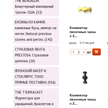
THE BEADALON.
Бижутерный ювелирный
тросик. США. (32)
БУСИНЫ ИЗ КАМНЯ,
каменные бусы, жемчуг на
Коннектор
песочные часы
нитях. Natural precious
с 2...
stones and perles. (142)
Цена:
577.04 руб
СТРАЗОВАЯ ЛЕНТА
шт
PRECIOSA. Стразовая
цепочка. (16)
ЯПОНСКИЙ БИСЕР И
СТЕКЛЯРУС TOХО .
ПРЯМЫЕ ПОСТАВКИ. (916)
THE TIERRACAST.
Коннектор
Фурнитура для
песочные часы
украшений, браслетов и
с 2...