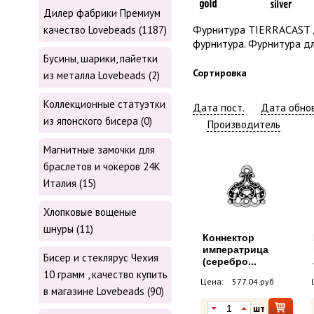
Дилер фабрики Премиум
Фурнитура TIERRACAST д
качество Lovebeads (1187)
фурнитура. Фурнитура дл
Бусины, шарики, пайетки
Сортировка
из металла Lovebeads (2)
Коллекционные статуэтки
Дата пост.
Дата обнов
из японского бисера (0)
Производитель
Магнитные замочки для
браслетов и чокеров 24К
Италия (15)
Хлопковые вощеные
шнуры (11)
Коннектор
императрица
Бисер и стеклярус Чехия
(серебро...
10 грамм , качество купить
Цена:
577.04 руб
в магазине Lovebeads (90)
шт