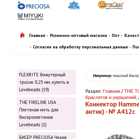
Главная
Рознично-оптовый магазин
Опт
Качес
Согласие на обработку персональных данных
По
FLEXRITE бижутерный
Например:
чешский бисе
тросик 0,25 мм. купить в
Lovebeads (19)
Раздел:
/
Главная
THE T
браслетов и украшений.
THE FIRELINE USA
Коннектор Hammer
Плетеная нить для
антик) - № А412с
бисероплетения
Lovebeads (1)
БИСЕР PRECIOSA Чехия.