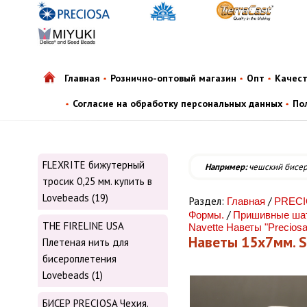
Главная
Рознично-оптовый магазин
Опт
Качес
Согласие на обработку персональных данных
По
FLEXRITE бижутерный
Например:
чешский бисе
тросик 0,25 мм. купить в
Lovebeads (19)
Раздел:
/
Главная
PRECIO
/
Формы.
Пришивные шато
THE FIRELINE USA
Navette Наветы "Preciosa"
Наветы 15х7мм. S
Плетеная нить для
бисероплетения
Lovebeads (1)
БИСЕР PRECIOSA Чехия.