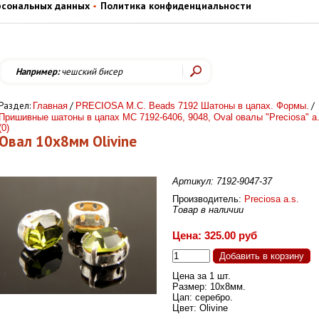
рсональных данных
Политика конфиденциальности
Например:
чешский бисер
Раздел:
/
/
Главная
PRECIOSA M.C. Beads 7192 Шатоны в цапах. Формы.
Пришивные шатоны в цапах MC 7192-6406, 9048, Oval овалы "Preciosa" a.
(0)
Овал 10х8мм Olivine
Артикул: 7192-9047-37
Производитель:
Preciosa a.s.
Товар в наличии
Цена: 325.00 руб
Цена за 1 шт.
Размер: 10х8мм.
Цап: серебро.
Цвет: Olivine