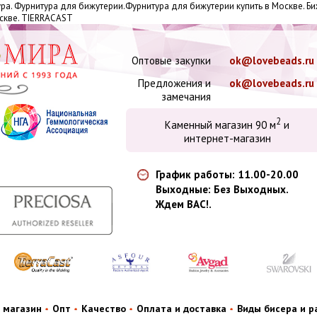
ура. Фурнитура для бижутерии.Фурнитура для бижутерии купить в Москве. 
оскве. TIERRACAST
Оптовые закупки
ok@lovebeads.ru
Предложения и
ok@lovebeads.ru
замечания
2
Каменный магазин 90 м
и
интернет-магазин
График работы: 11.00-20.00
Выходные: Без Выходных.
Ждем ВАС!.
 магазин
Опт
Качество
Оплата и доставка
Виды бисера и 