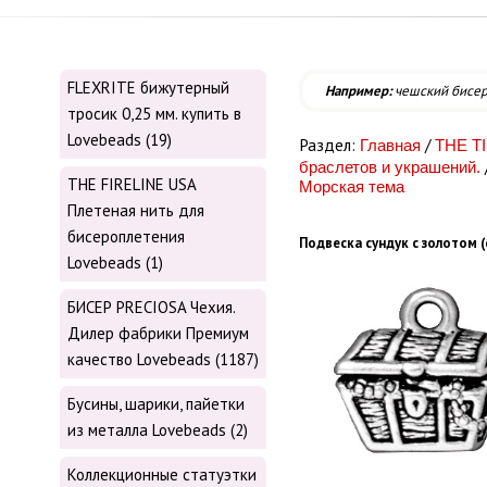
FLEXRITE бижутерный
Например:
чешский бисе
тросик 0,25 мм. купить в
Lovebeads (19)
Раздел:
/
Главная
THE T
браслетов и украшений.
THE FIRELINE USA
Морская тема
Плетеная нить для
бисероплетения
Подвеска сундук с золотом (
Lovebeads (1)
БИСЕР PRECIOSA Чехия.
Дилер фабрики Премиум
качество Lovebeads (1187)
Бусины, шарики, пайетки
из металла Lovebeads (2)
Коллекционные статуэтки