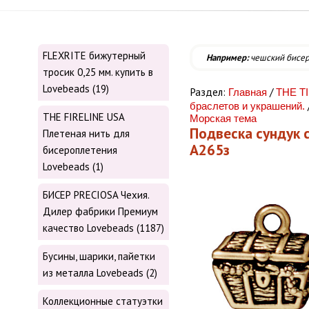
FLEXRITE бижутерный
Например:
чешский бисе
тросик 0,25 мм. купить в
Lovebeads (19)
Раздел:
/
Главная
THE T
браслетов и украшений.
THE FIRELINE USA
Морская тема
Подвеска сундук с
Плетеная нить для
А265з
бисероплетения
Lovebeads (1)
БИСЕР PRECIOSA Чехия.
Дилер фабрики Премиум
качество Lovebeads (1187)
Бусины, шарики, пайетки
из металла Lovebeads (2)
Коллекционные статуэтки