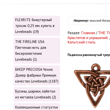
FLEXRITE бижутерный
Например:
чешский бисе
тросик 0,25 мм. купить в
Lovebeads (19)
Раздел:
/
Главная
THE T
браслетов и украшений.
THE FIRELINE USA
Кельтский стиль
Плетеная нить для
бисероплетения
Подвеска разомкнутый треуг
Lovebeads (1)
БИСЕР PRECIOSA Чехия.
Дилер фабрики Премиум
качество Lovebeads (1187)
Бусины, шарики, пайетки
из металла Lovebeads (2)
Коллекционные статуэтки