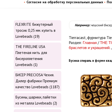
Согласие на обработку персональных данных
По
FLEXRITE бижутерный
Например:
чешский бисе
тросик 0,25 мм. купить в
Lovebeads (19)
Tiеrrасаst, фурнитура Tiе
Раздел:
/
Главная
THE T
THE FIRELINE USA
браслетов и украшений.
Плетеная нить для
бисероплетения
Бусина спираль в форме квад
Lovebeads (1)
БИСЕР PRECIOSA Чехия.
Дилер фабрики Премиум
качество Lovebeads (1187)
Бусины, шарики, пайетки
из металла Lovebeads (2)