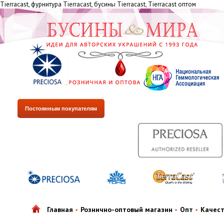
Tiеrrасаst, фурнитура Tiеrrасаst, бусины Tiеrrасаst, Tiеrrасаst оптом
Постоянным покупателям
Главная
Рознично-оптовый магазин
Опт
Качес