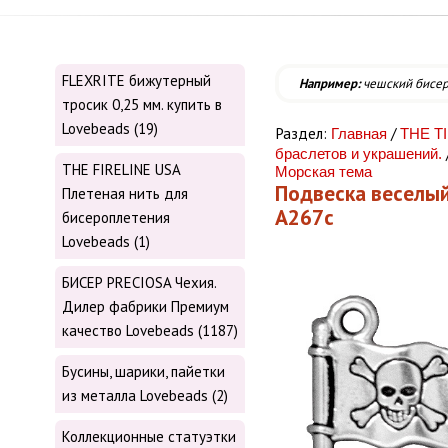
FLEXRITE бижутерный
Например:
чешский бисе
тросик 0,25 мм. купить в
Lovebeads (19)
Раздел:
/
Главная
THE T
браслетов и украшений.
THE FIRELINE USA
Морская тема
Подвеска веселый
Плетеная нить для
А267с
бисероплетения
Lovebeads (1)
БИСЕР PRECIOSA Чехия.
Дилер фабрики Премиум
качество Lovebeads (1187)
Бусины, шарики, пайетки
из металла Lovebeads (2)
Коллекционные статуэтки