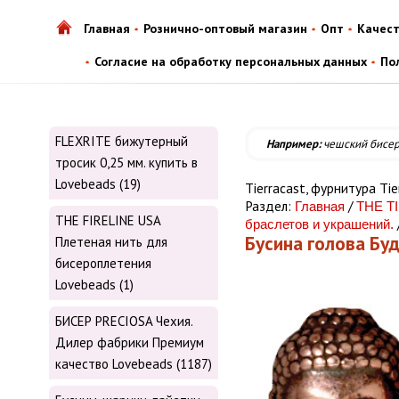
Главная
Рознично-оптовый магазин
Опт
Качес
Согласие на обработку персональных данных
По
FLEXRITE бижутерный
Например:
чешский бисе
тросик 0,25 мм. купить в
Lovebeads (19)
Tiеrrасаst, фурнитура Tiе
Раздел:
/
Главная
THE T
THE FIRELINE USA
браслетов и украшений.
Бусина голова Бу
Плетеная нить для
бисероплетения
Lovebeads (1)
БИСЕР PRECIOSA Чехия.
Дилер фабрики Премиум
качество Lovebeads (1187)