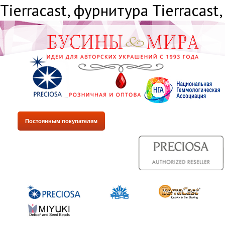
Tiеrrасаst, фурнитура Tiеrrасаst,
Постоянным покупателям