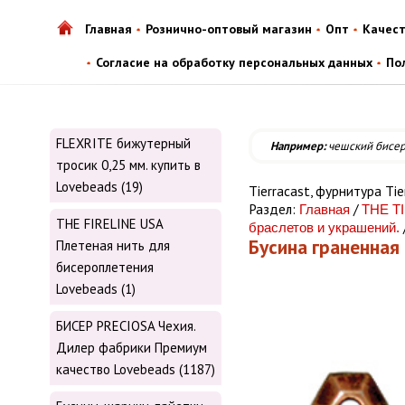
Главная
Рознично-оптовый магазин
Опт
Качес
Согласие на обработку персональных данных
По
FLEXRITE бижутерный
Например:
чешский бисе
тросик 0,25 мм. купить в
Lovebeads (19)
Tiеrrасаst, фурнитура Tiе
Раздел:
/
Главная
THE T
THE FIRELINE USA
браслетов и украшений.
Бусина граненная 
Плетеная нить для
бисероплетения
Lovebeads (1)
БИСЕР PRECIOSA Чехия.
Дилер фабрики Премиум
качество Lovebeads (1187)