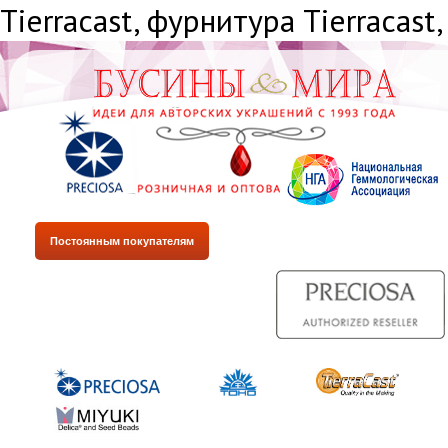
Tiеrrасаst, фурнитура Tiеrrасаst,
Постоянным покупателям