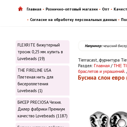
Главная
Рознично-оптовый магазин
Опт
Качес
Согласие на обработку персональных данных
По
FLEXRITE бижутерный
Например:
чешский бисе
тросик 0,25 мм. купить в
Lovebeads (19)
Tiеrrасаst, фурнитура Tiе
Раздел:
/
Главная
THE T
THE FIRELINE USA
браслетов и украшений.
Бусина слон евро 
Плетеная нить для
бисероплетения
Lovebeads (1)
БИСЕР PRECIOSA Чехия.
Дилер фабрики Премиум
качество Lovebeads (1187)