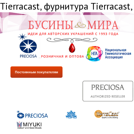
Tiеrrасаst, фурнитура Tiеrrасаst,
Постоянным покупателям