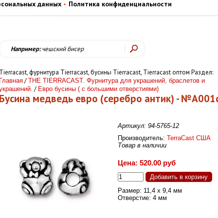
рсональных данных
Политика конфиденциальности
Например:
чешский бисер
Tiеrrасаst, фурнитура Tiеrrасаst, бусины Tiеrrасаst, Tiеrrасаst оптом Раздел:
/
Главная
THE TIERRACAST. Фурнитура для украшений, браслетов и
/
украшений.
Евро бусины ( с большими отверстиями)
Бусина медведь евро (серебро антик) - №А001
Артикул: 94-5765-12
Производитель:
TerraCast США
Товар в наличии
Цена: 520.00 руб
Размер: 11,4 х 9,4 мм
Отверстие: 4 мм