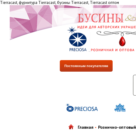
Tiеrrасаst, фурнитура Tiеrrасаst, бусины Tiеrrасаst, Tiеrrасаst оптом
Постоянным покупателям
Главная
Рознично-оптовый