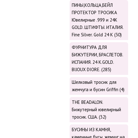
ПИНЫ,КОЛЬЦА,БЕЙЛ
ПРОТЕКТОР ТРОСИКА
Ювелирные .999 и 24К
GOLD. ШТИФТЫ. ИТАЛИЯ.
Fine Silver. Gold 24 K (30)
ФУРНИТУРА ДЛЯ
БИЖУТЕРИИ, БРАСЛЕТОВ.
ИСПАНИЯ. 24 K.GOLD.
BIJOUX DIORE. (285)
Шелковый тросик для
жемчуга и бусин Griffin (4)
THE BEADALON.
Бижутерный ювелирный
тросик. США. (32)
БУСИНЫ ИЗ КАМНЯ,
каменные бусы, жемчуг на