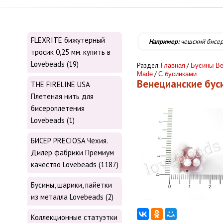
FLEXRITE бижутерный
Например:
чешский бисе
тросик 0,25 мм. купить в
Lovebeads (19)
Раздел:
/
Главная
Бусины Ве
/
Made
С бусинками
Венецианские бу
THE FIRELINE USA
Плетеная нить для
бисероплетения
Lovebeads (1)
БИСЕР PRECIOSA Чехия.
Дилер фабрики Премиум
качество Lovebeads (1187)
Бусины, шарики, пайетки
из металла Lovebeads (2)
Коллекционные статуэтки