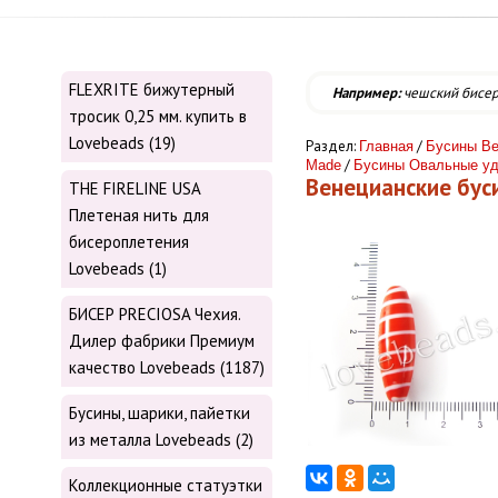
FLEXRITE бижутерный
Например:
чешский бисе
тросик 0,25 мм. купить в
Lovebeads (19)
Раздел:
/
Главная
Бусины Ве
/
Made
Бусины Овальные у
Венецианские бу
THE FIRELINE USA
Плетеная нить для
бисероплетения
Lovebeads (1)
БИСЕР PRECIOSA Чехия.
Дилер фабрики Премиум
качество Lovebeads (1187)
Бусины, шарики, пайетки
из металла Lovebeads (2)
Коллекционные статуэтки