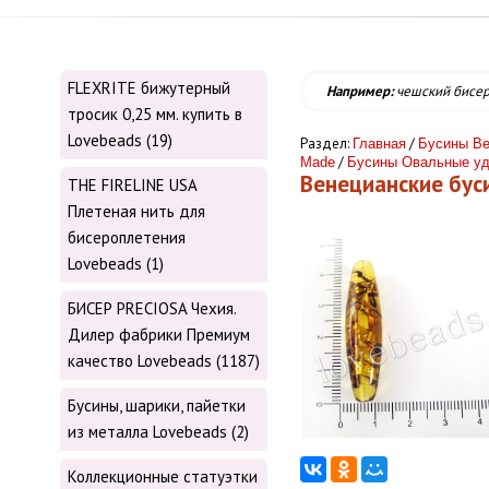
FLEXRITE бижутерный
Например:
чешский бисе
тросик 0,25 мм. купить в
Lovebeads (19)
Раздел:
/
Главная
Бусины Ве
/
Made
Бусины Овальные у
Венецианские бус
THE FIRELINE USA
Плетеная нить для
бисероплетения
Lovebeads (1)
БИСЕР PRECIOSA Чехия.
Дилер фабрики Премиум
качество Lovebeads (1187)
Бусины, шарики, пайетки
из металла Lovebeads (2)
Коллекционные статуэтки