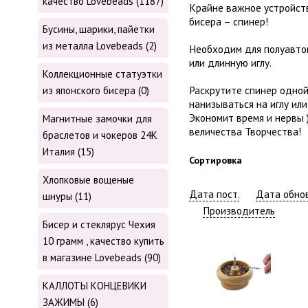
качество Lovebeads (1187)
Крайне важное устройст
бисера – спинер!
Бусины, шарики, пайетки
из металла Lovebeads (2)
Необходим для полуавто
или длинную иглу.
Коллекционные статуэтки
Раскрутите спинер одной
из японского бисера (0)
нанизываться на иглу или
Экономит время и нервы )
Магнитные замочки для
величества Творчества!
браслетов и чокеров 24К
Италия (15)
Сортировка
Хлопковые вощеные
Дата пост.
Дата обнов
шнуры (11)
Производитель
Бисер и стеклярус Чехия
10 грамм , качество купить
в магазине Lovebeads (90)
КАЛЛОТЫ КОНЦЕВИКИ
ЗАЖИМЫ (6)