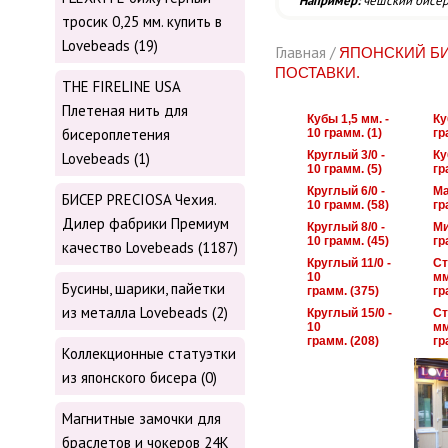
Например:
чешский бисе
тросик 0,25 мм. купить в
Lovebeads (19)
Главная /
ЯПОНСКИЙ БИ
ПОСТАВКИ.
THE FIRELINE USA
Плетеная нить для
Кубы 1,5 мм. -
Ку
бисероплетения
10 грамм. (1)
гр
Круглый 3/0 -
Ку
Lovebeads (1)
10 грамм. (5)
гр
Круглый 6/0 -
Ма
БИСЕР PRECIOSA Чехия.
10 грамм. (58)
гр
Дилер фабрики Премиум
Круглый 8/0 -
Ми
10 грамм. (45)
гр
качество Lovebeads (1187)
Круглый 11/0 -
Ст
10
мм
Бусины, шарики, пайетки
грамм. (375)
гр
из металла Lovebeads (2)
Круглый 15/0 -
Ст
10
мм
грамм. (208)
гр
Коллекционные статуэтки
из японского бисера (0)
Магнитные замочки для
браслетов и чокеров 24К