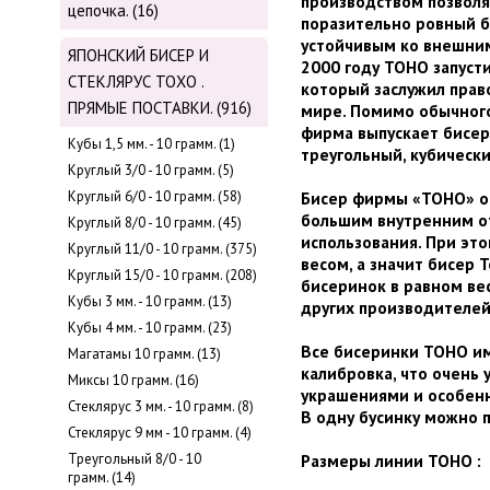
производством позволя
цепочка. (16)
поразительно ровный б
устойчивым ко внешним
ЯПОНСКИЙ БИСЕР И
2000 году TOHO запусти
СТЕКЛЯРУС TOХО .
который заслужил прав
ПРЯМЫЕ ПОСТАВКИ. (916)
мире. Помимо обычного 
фирма выпускает бисер
Кубы 1,5 мм. - 10 грамм. (1)
треугольный, кубически
Круглый 3/0 - 10 грамм. (5)
Круглый 6/0 - 10 грамм. (58)
Бисер фирмы «TOHO» от
большим внутренним от
Круглый 8/0 - 10 грамм. (45)
использования. При эт
Круглый 11/0 - 10 грамм. (375)
весом, а значит бисер
Круглый 15/0 - 10 грамм. (208)
бисеринок в равном ве
Кубы 3 мм. - 10 грамм. (13)
других производителей
Кубы 4 мм. - 10 грамм. (23)
Все бисеринки TOHO им
Магатамы 10 грамм. (13)
калибровка, что очень
Миксы 10 грамм. (16)
украшениями и особен
Стеклярус 3 мм. - 10 грамм. (8)
В одну бусинку можно 
Стеклярус 9 мм - 10 грамм. (4)
Треугольный 8/0 - 10
Размеры линии ТОНО :
грамм. (14)