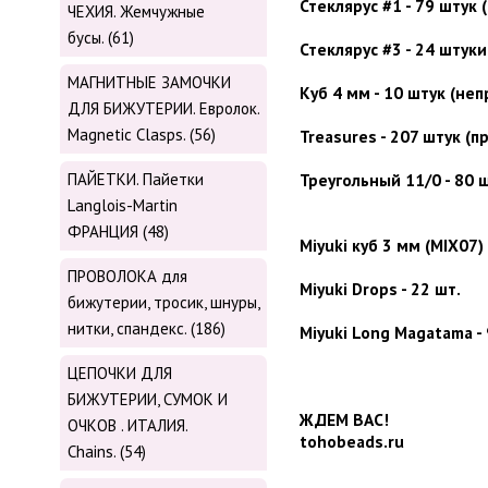
Стеклярус #1 - 79 штук 
ЧЕХИЯ. Жемчужные
бусы. (61)
Стеклярус #3 - 24 штук
МАГНИТНЫЕ ЗАМОЧКИ
Куб 4 мм - 10 штук (не
ДЛЯ БИЖУТЕРИИ. Евролок.
Magnetic Сlasps. (56)
Treasures - 207 штук (
ПАЙЕТКИ. Пайетки
Треугольный 11/0 - 80 
Langlois-Martin
ФРАНЦИЯ (48)
Miyuki куб 3 мм (MIX07) 
ПРОВОЛОКА для
Miyuki Drops - 22 шт.
бижутерии, тросик, шнуры,
нитки, cпандекс. (186)
Miyuki Long Magatama - 
ЦЕПОЧКИ ДЛЯ
БИЖУТЕРИИ, СУМОК И
ЖДЕМ ВАС!
ОЧКОВ . ИТАЛИЯ.
tohobeads.ru
Chains. (54)