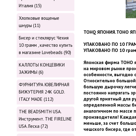
Италия (15)
Хлопковые вощеные
шнуры (11)
ТОНQ ЯПОНИЯ.ТОНО ЯП
Бисер и стеклярус Чехия
УПАКОВАНО ПО 10 ГРАМ
10 грамм , качество купить
УПАКОВАНО ПО 10 грам
в магазине Lovebeads (90)
Японская фирма TOHO я
КАЛЛОТЫ КОНЦЕВИКИ
на мировом рынке прои
ЗАЖИМЫ (6)
особенности, выгодно 
Относительно большой 
ФУРНИТУРА ЮВЕЛИРНАЯ
большую дырочку легче 
БИЖУТЕРИЯ 24К GOLD.
постоянно напрягать з
другой приятный для р
ITALY MADE (112)
определенной массы б
аналогичном по массе 
THE BEADSMITH USA.
производителя! Каждая
Инструмент. THE FIRELINE
меньше, за счет большо
USA Леска (72)
чешского бисера, где о