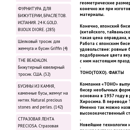
геометрические разме
конечно же при изгото
ФУРНИТУРА ДЛЯ
материалы.
БИЖУТЕРИИ, БРАСЛЕТОВ.
ИСПАНИЯ. 24 K.GOLD.
Конечно, японский би
BIJOUX DIORE. (285)
(китайского, тайваньско
такая цена оправдана, 
Шелковый тросик для
Работа с японским бис
жемчуга и бусин Griffin (4)
удовольствие: ровные 
подобранные цвета вку
THE BEADALON.
с ним настоящим празд
.
Бижутерный ювелирный
TOHO(ТОХО). ФАКТЫ
тросик. США. (32)
Компания «TOHO» выпуск
БУСИНЫ ИЗ КАМНЯ,
бисер необычных форм 
каменные бусы, жемчуг на
основана в 1957 году в
нитях. Natural precious
Хиросима. В переводе 
stones and perles. (142)
Именно так можно наз
высококачественный ст
.
СТРАЗОВАЯ ЛЕНТА
Новейшие технологии 
PRECIOSA. Стразовая