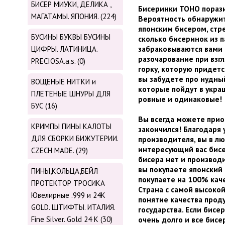
БИСЕР МИУКИ, ДЕЛИКА ,
Бисеринки TOHO порази
МАГАТАМЫ. ЯПОНИЯ. (224)
Вероятность обнаружит
японским бисером, стр
БУСИНЫ БУКВЫ БУСИНЫ
сколько бисеринок из п
забраковываются вами и
ЦИФРЫ. ЛАТИНИЦА.
разочарование при взг
PRECIOSA.a.s. (0)
горку, которую придетс
вы забудете про нудны
ВОЩЕНЫЕ НИТКИ и
которые пойдут в укра
ПЛЕТЕНЫЕ ШНУРЫ ДЛЯ
ровные и одинаковые!
БУС (16)
Вы всегда можете прио
КРИМПЫ ПИНЫ КАЛОТЫ
закончился! Благодаря
ДЛЯ СБОРКИ БИЖУТЕРИИ.
производителя, вы в л
интересующий вас бисер
CZECH MADE. (29)
бисера нет и производи
вы покупаете японский 
ПИНЫ,КОЛЬЦА,БЕЙЛ
покупаете на 100% кач
ПРОТЕКТОР ТРОСИКА
Страна с самой высокой
Ювелирные .999 и 24К
понятие качества прод
GOLD. ШТИФТЫ. ИТАЛИЯ.
государства. Если бисе
Fine Silver. Gold 24 K (30)
очень долго и все бисе