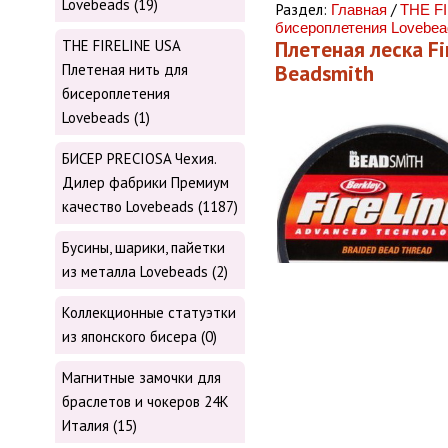
Lovebeads (19)
Раздел:
/
Главная
THE FI
бисероплетения Lovebea
Плетеная леска Fir
THE FIRELINE USA
Beadsmith
Плетеная нить для
бисероплетения
Lovebeads (1)
БИСЕР PRECIOSA Чехия.
Дилер фабрики Премиум
качество Lovebeads (1187)
Бусины, шарики, пайетки
из металла Lovebeads (2)
Коллекционные статуэтки
из японского бисера (0)
Магнитные замочки для
браслетов и чокеров 24К
Италия (15)