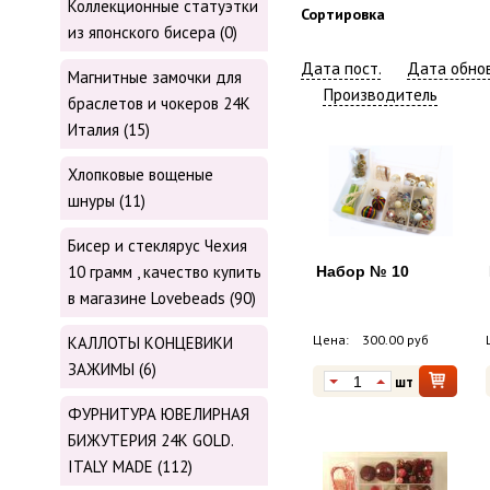
Коллекционные статуэтки
Сортировка
из японского бисера (0)
Дата пост.
Дата обнов
Магнитные замочки для
Производитель
браслетов и чокеров 24К
Италия (15)
Хлопковые вощеные
шнуры (11)
Бисер и стеклярус Чехия
10 грамм , качество купить
Набор № 10
в магазине Lovebeads (90)
Цена:
300.00 руб
КАЛЛОТЫ КОНЦЕВИКИ
ЗАЖИМЫ (6)
шт
ФУРНИТУРА ЮВЕЛИРНАЯ
БИЖУТЕРИЯ 24К GOLD.
ITALY MADE (112)