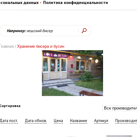
рсональных данных
Политика конфиденциальности
Например:
чешский бисер
Главная /
Хранение бисера и бусин
Сортировка
Дата пост.
Дата обнов.
Цена
Название
Артикул
Производит