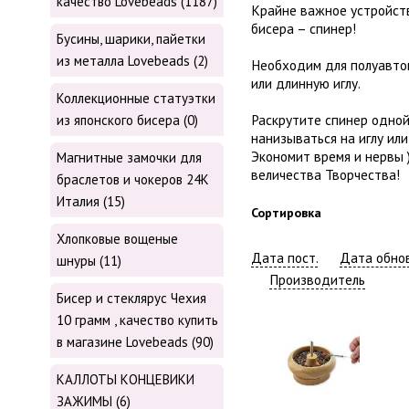
качество Lovebeads (1187)
Крайне важное устройст
бисера – спинер!
Бусины, шарики, пайетки
из металла Lovebeads (2)
Необходим для полуавто
или длинную иглу.
Коллекционные статуэтки
Раскрутите спинер одной
из японского бисера (0)
нанизываться на иглу или
Экономит время и нервы )
Магнитные замочки для
величества Творчества!
браслетов и чокеров 24К
Италия (15)
Сортировка
Хлопковые вощеные
Дата пост.
Дата обнов
шнуры (11)
Производитель
Бисер и стеклярус Чехия
10 грамм , качество купить
в магазине Lovebeads (90)
КАЛЛОТЫ КОНЦЕВИКИ
ЗАЖИМЫ (6)