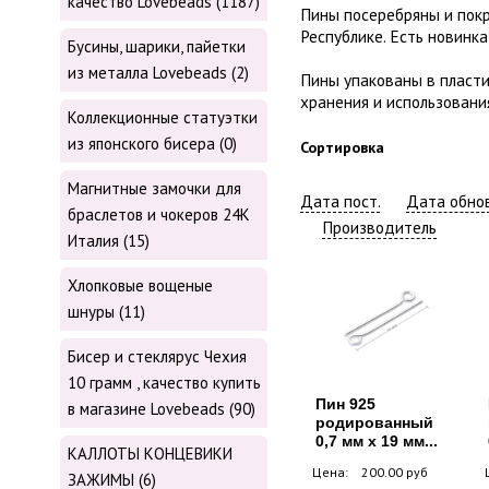
качество Lovebeads (1187)
Пины посеребряны и пок
Республике. Есть новинка
Бусины, шарики, пайетки
из металла Lovebeads (2)
Пины упакованы в пласти
хранения и использования
Коллекционные статуэтки
из японского бисера (0)
Сортировка
Магнитные замочки для
Дата пост.
Дата обнов
браслетов и чокеров 24К
Производитель
Италия (15)
Хлопковые вощеные
шнуры (11)
Бисер и стеклярус Чехия
10 грамм , качество купить
Пин 925
в магазине Lovebeads (90)
родированный
0,7 мм х 19 мм...
КАЛЛОТЫ КОНЦЕВИКИ
Цена:
200.00 руб
ЗАЖИМЫ (6)